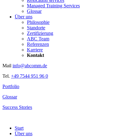
Relocation services
Managed Training Services
Glossar
Über uns
Philosophie
Standorte
Zertifizierung
ABC Team
Referenzen
Karriere
Kontakt
Mail
info@abcomm.de
Tel.
+49 7544 951 96 0
Portfolio
Glossar
Success Stories
Start
Über uns