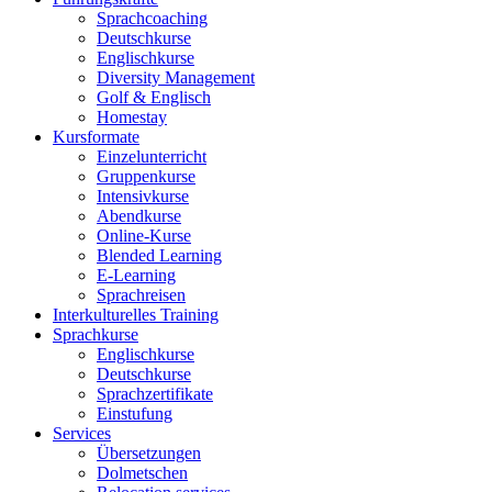
Sprachcoaching
Deutschkurse
Englischkurse
Diversity Management
Golf & Englisch
Homestay
Kursformate
Einzelunterricht
Gruppenkurse
Intensivkurse
Abendkurse
Online-Kurse
Blended Learning
E-Learning
Sprachreisen
Interkulturelles Training
Sprachkurse
Englischkurse
Deutschkurse
Sprachzertifikate
Einstufung
Services
Übersetzungen
Dolmetschen