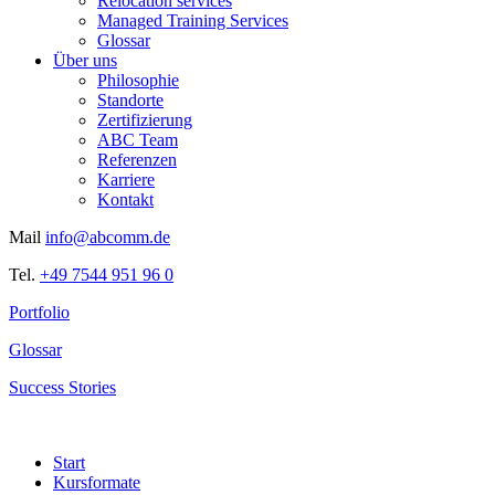
Relocation services
Managed Training Services
Glossar
Über uns
Philosophie
Standorte
Zertifizierung
ABC Team
Referenzen
Karriere
Kontakt
Mail
info@abcomm.de
Tel.
+49 7544 951 96 0
Portfolio
Glossar
Success Stories
Start
Kursformate