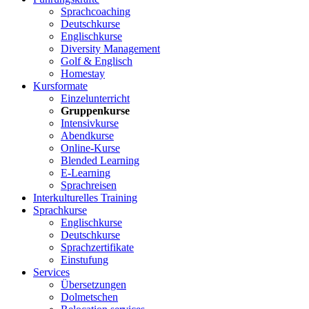
Sprachcoaching
Deutschkurse
Englischkurse
Diversity Management
Golf & Englisch
Homestay
Kursformate
Einzelunterricht
Gruppenkurse
Intensivkurse
Abendkurse
Online-Kurse
Blended Learning
E-Learning
Sprachreisen
Interkulturelles Training
Sprachkurse
Englischkurse
Deutschkurse
Sprachzertifikate
Einstufung
Services
Übersetzungen
Dolmetschen