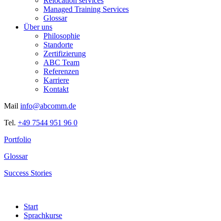
Relocation services
Managed Training Services
Glossar
Über uns
Philosophie
Standorte
Zertifizierung
ABC Team
Referenzen
Karriere
Kontakt
Mail
info@abcomm.de
Tel.
+49 7544 951 96 0
Portfolio
Glossar
Success Stories
Start
Sprachkurse