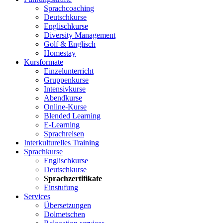
Sprachcoaching
Deutschkurse
Englischkurse
Diversity Management
Golf & Englisch
Homestay
Kursformate
Einzelunterricht
Gruppenkurse
Intensivkurse
Abendkurse
Online-Kurse
Blended Learning
E-Learning
Sprachreisen
Interkulturelles Training
Sprachkurse
Englischkurse
Deutschkurse
Sprachzertifikate
Einstufung
Services
Übersetzungen
Dolmetschen