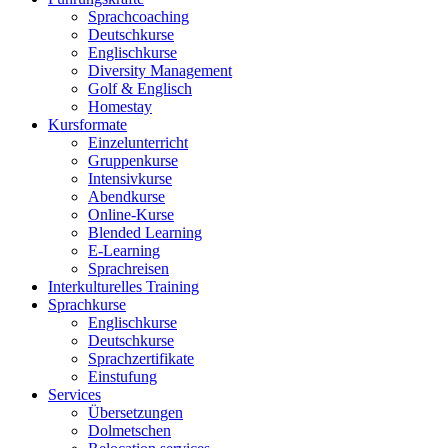
Sprachcoaching
Deutschkurse
Englischkurse
Diversity Management
Golf & Englisch
Homestay
Kursformate
Einzelunterricht
Gruppenkurse
Intensivkurse
Abendkurse
Online-Kurse
Blended Learning
E-Learning
Sprachreisen
Interkulturelles Training
Sprachkurse
Englischkurse
Deutschkurse
Sprachzertifikate
Einstufung
Services
Übersetzungen
Dolmetschen