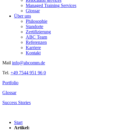
Relocation services
Managed Training Services
Glossar
Über uns
Philosophie
Standorte
Zertifizierung
ABC Team
Referenzen
Karriere
Kontakt
Mail
info@abcomm.de
Tel.
+49 7544 951 96 0
Portfolio
Glossar
Success Stories
Start
Artikel: