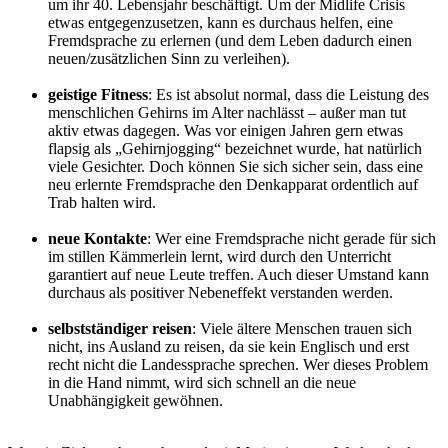
um ihr 40. Lebensjahr beschäftigt. Um der Midlife Crisis
etwas entgegenzusetzen, kann es durchaus helfen, eine
Fremdsprache zu erlernen (und dem Leben dadurch einen
neuen/zusätzlichen Sinn zu verleihen).
geistige Fitness
: Es ist absolut normal, dass die Leistung des
menschlichen Gehirns im Alter nachlässt – außer man tut
aktiv etwas dagegen. Was vor einigen Jahren gern etwas
flapsig als „Gehirnjogging“ bezeichnet wurde, hat natürlich
viele Gesichter. Doch können Sie sich sicher sein, dass eine
neu erlernte Fremdsprache den Denkapparat ordentlich auf
Trab halten wird.
neue Kontakte
: Wer eine Fremdsprache nicht gerade für sich
im stillen Kämmerlein lernt, wird durch den Unterricht
garantiert auf neue Leute treffen. Auch dieser Umstand kann
durchaus als positiver Nebeneffekt verstanden werden.
selbstständiger reisen
: Viele ältere Menschen trauen sich
nicht, ins Ausland zu reisen, da sie kein Englisch und erst
recht nicht die Landessprache sprechen. Wer dieses Problem
in die Hand nimmt, wird sich schnell an die neue
Unabhängigkeit gewöhnen.