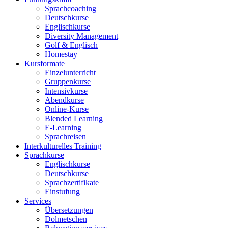
Sprachcoaching
Deutschkurse
Englischkurse
Diversity Management
Golf & Englisch
Homestay
Kursformate
Einzelunterricht
Gruppenkurse
Intensivkurse
Abendkurse
Online-Kurse
Blended Learning
E-Learning
Sprachreisen
Interkulturelles Training
Sprachkurse
Englischkurse
Deutschkurse
Sprachzertifikate
Einstufung
Services
Übersetzungen
Dolmetschen