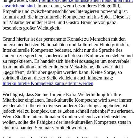
hingewiesen, dass
Fremdsprachenkenntnisse allein manchmal nicht
ausreichend sind
. Immer dann, wenn besonderes Feingefühl,
Empathie und zwischenmenschliches Interagieren notwendig ist,
kommt auch die interkulturelle Kompetenz mit ins Spiel. Diese ist
für Mitarbeiter in der Hotel- und Gastro-Branche von ganz
besonders großer Wichtigkeit.
Grund hierfür ist der permanente Kontakt zu Menschen mit den
unterschiedlichsten Nationalitäten und kulturellen Hintergründen.
Interkulturelle Kompetenz bedeutet, nicht nur die Sprache des
anderen zu sprechen, sondern auch dessen Kultur zu verstehen und
zu respektieren. Es handelt sich hierbei sozusagen um nonverbale
Kommunikation auf einer tieferen Meta-Ebene, die zwar nicht
„gegriffen“, dafür aber gespürt werden kann. Keine Sorge, so
spirituell das an dieser Stelle vielleicht auch klingen mag:
Interkulturelle Kompetenz kann erlernt werden
.
Wichtig ist, dass Sie hierfür eine Extra-Weiterbildung für Ihre
Mitarbeiter einplanen. Interkulturelle Kompetenz wird zwar immer
wieder als Teilbereich diverser anderer Coachings angeboten, ist
jedoch viel zu komplex, um es „eben schnell nebenbei“ zu erlernen.
Wenn Sie Ihre internationalen Kunden vollends zufriedenstellen
wollen, sollte die Fähigkeit der interkulturellen Kompetenz stets in
einem separaten Seminar vermittelt werden.