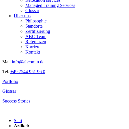
Relocation services
Managed Training Services
Glossar
Über uns
Philosophie
Standorte
Zertifizierung
ABC Team
Referenzen
Karriere
Kontakt
Mail
info@abcomm.de
Tel.
+49 7544 951 96 0
Portfolio
Glossar
Success Stories
Start
Artikel: