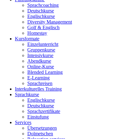
Sprachcoaching
Deutschkurse
Englischkurse
Diversity Management
Golf & Englisch
Homestay
Kursformate
Einzelunterricht
Gruppenkurse
Intensivkurse
Abendkurse
Online-Kurse
Blended Learning
E-Learning
Sprachreisen
Interkulturelles Training
Sprachkurse
Englischkurse
Deutschkurse
Sprachzertifikate
Einstufung
Services
Übersetzungen
Dolmetschen