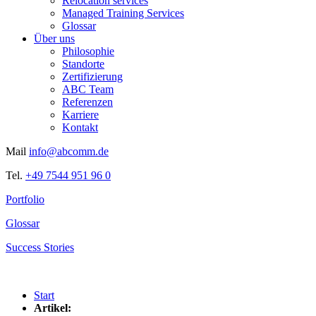
Relocation services
Managed Training Services
Glossar
Über uns
Philosophie
Standorte
Zertifizierung
ABC Team
Referenzen
Karriere
Kontakt
Mail
info@abcomm.de
Tel.
+49 7544 951 96 0
Portfolio
Glossar
Success Stories
Start
Artikel: